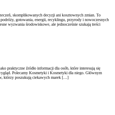
yrzeczeń, skomplikowanych decyzji ani kosztownych zmian. To
podróży, gotowania, energii, recyklingu, przyrody i nowoczesnych
zesne wyzwania środowiskowe, ale jednocześnie szukają treści
o praktyczne źródło informacji dla osób, które interesują się
 o wygląd. Polecamy Kosmetyki i Kosmetyki dla niego. Głównym
ów, którzy poszukują ciekawych marek […]