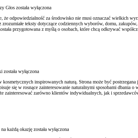
czy Głos
została wyłączona
je, że odpowiedzialność za środowisko nie musi oznaczać wielkich w
z zrozumiałe teksty dotyczące codziennych wyborów, domu, zakupów, 
 została przygotowana z myślą o osobach, które chcą odkrywać współc
ki
została wyłączona
w kosmetycznych inspirowanych naturą. Strona może być postrzegana jak
wpisuje się w rosnące zainteresowanie naturalnymi sposobami dbania
że zainteresować zarówno klientów indywidualnych, jak i sprzedawc
e na każdą okazję
została wyłączona