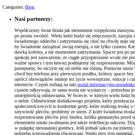
Categories:
Blog
Nasi partnerzy:
Współczesny świat działa jak nieustannie rozpędzona maszyna. 
po prostu zwolnić. Wielu ludzi budzi się zmęczonych, zasypia 
świadomego oddechu i zatrzymania się choć na chwilę staje się
by świadomie zarządzać swoją energią, a nie tylko czasem. Kie
dawką kofeiny, a nie momentem zatrzymania. Spacer jest po p
spokoju jest zauważenie, że ciągłe przyspieszanie wcale nie p
ważne sprawy i tym łatwiej poddajemy się rozproszeniom. Móz
pamiętamy, bo niczym się od siebie nie różnią. Pomocne moż
chwil bez telefonu przy pierwszym posiłku, krótszy spacer bez
oprócz obowiązków istnieje też życie wewnętrzne, emocje i cia
internecie. Często trafiają na taki
portal informacyjno-poradni
czasem odkrywają, że sama teoria nie wystarczy – potrzebna j
umiejętnością odmawiania. W świecie, w którym wielu ludzi bo
o siebie. Odmówienie dodatkowego projektu, który przekracza 
społecznościowych to konkretne gesty, które realizują troskę o
sztywność pleców, problemy ze snem. Z kolei świadoma troska o
rozprostowanie pleców przy biurku, krótka gimnastyka przed 
elementem sztuki zwalniania jest także redefinicja sukcesu.
w pułapkę nieustannej gonitwy. Jeśli jednak sukces zaczniemy r
potrzeba wprowadzenia równowagi. Warto przy tym pamiętać, że