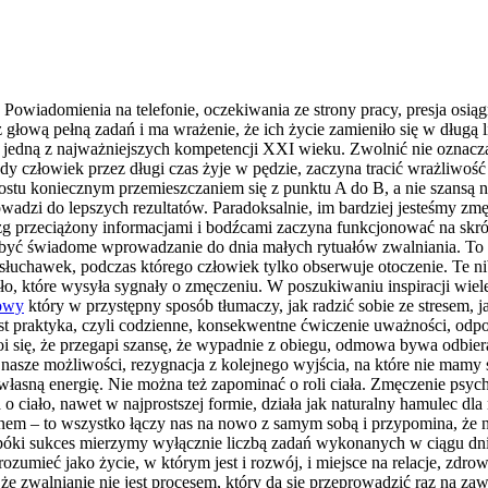
Powiadomienia na telefonie, oczekiwania ze strony pracy, presja osiąg
z głową pełną zadań i ma wrażenie, że ich życie zamieniło się w długą 
 jedną z najważniejszych kompetencji XXI wieku. Zwolnić nie oznacza 
dy człowiek przez długi czas żyje w pędzie, zaczyna tracić wrażliwość
rostu koniecznym przemieszczaniem się z punktu A do B, a nie szansą
rowadzi do lepszych rezultatów. Paradoksalnie, im bardziej jesteśmy 
g przeciążony informacjami i bodźcami zaczyna funkcjonować na skró
e być świadome wprowadzanie do dnia małych rytuałów zwalniania. To
 słuchawek, podczas którego człowiek tylko obserwuje otoczenie. Te ni
ło, które wysyła sygnały o zmęczeniu. W poszukiwaniu inspiracji wiele
kowy
który w przystępny sposób tłumaczy, jak radzić sobie ze stresem,
est praktyka, czyli codzienne, konsekwentne ćwiczenie uważności, odp
i się, że przegapi szansę, że wypadnie z obiegu, odmowa bywa odbier
nasze możliwości, rezygnacja z kolejnego wyjścia, na które nie mamy
 własną energię. Nie można też zapominać o roli ciała. Zmęczenie psyc
 ciało, nawet w najprostszej formie, działa jak naturalny hamulec dl
snem – to wszystko łączy nas na nowo z samym sobą i przypomina, że 
 Dopóki sukces mierzymy wyłącznie liczbą zadań wykonanych w ciągu d
ozumieć jako życie, w którym jest i rozwój, i miejsce na relacje, zdro
 zwalnianie nie jest procesem, który da się przeprowadzić raz na zaws