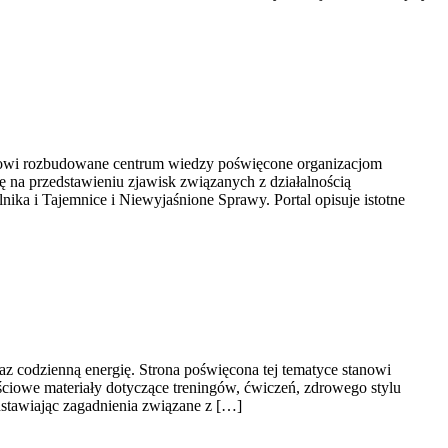
tanowi rozbudowane centrum wiedzy poświęcone organizacjom
ię na przedstawieniu zjawisk związanych z działalnością
ka i Tajemnice i Niewyjaśnione Sprawy. Portal opisuje istotne
raz codzienną energię. Strona poświęcona tej tematyce stanowi
iowe materiały dotyczące treningów, ćwiczeń, zdrowego stylu
dstawiając zagadnienia związane z […]