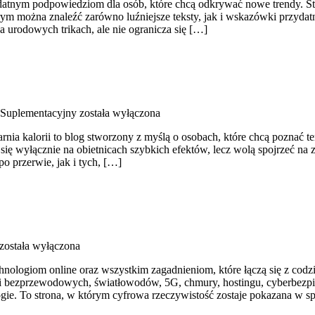
datnym podpowiedziom dla osób, które chcą odkrywać nowe trendy. Str
rym można znaleźć zarówno luźniejsze teksty, jak i wskazówki przydatn
 urodowych trikach, ale nie ogranicza się […]
 Suplementacyjny
została wyłączona
arnia kalorii to blog stworzony z myślą o osobach, które chcą poznać 
 się wyłącznie na obietnicach szybkich efektów, lecz wolą spojrzeć na 
o przerwie, jak i tych, […]
została wyłączona
hnologiom online oraz wszystkim zagadnieniom, które łączą się z co
 sieci bezprzewodowych, światłowodów, 5G, chmury, hostingu, cyberb
ogie. To strona, w którym cyfrowa rzeczywistość zostaje pokazana w 