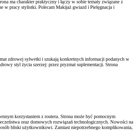
ona ma charakter praktyczny i łączy w sobie tematy związane z
e w pracy stylistki. Polecam Makijaż gwiazd i Pielęgnacja i
temat zdrowej sylwetki i szukają konkretnych informacji podanych w
zdrowy styl życia szerzej: przez pryzmat suplementacji. Strona
dziennym korzystaniem z routera. Strona może być pomocnym
ezpieczeństwa oraz domowych rozwiązań technologicznych. Nowości na
sposób bliski użytkownikowi. Zamiast niepotrzebnego komplikowania,