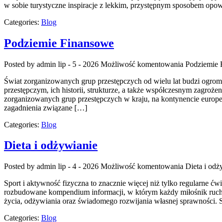
w sobie turystyczne inspiracje z lekkim, przystępnym sposobem opo
Categories:
Blog
Podziemie Finansowe
Posted by admin
lip - 5 - 2026
Możliwość komentowania
Podziemie 
Świat zorganizowanych grup przestępczych od wielu lat budzi ogrom
przestępczym, ich historii, strukturze, a także współczesnym zagroże
zorganizowanych grup przestępczych w kraju, na kontynencie europej
zagadnienia związane […]
Categories:
Blog
Dieta i odżywianie
Posted by admin
lip - 4 - 2026
Możliwość komentowania
Dieta i odż
Sport i aktywność fizyczna to znacznie więcej niż tylko regularne ćw
rozbudowane kompendium informacji, w którym każdy miłośnik ruchu
życia, odżywiania oraz świadomego rozwijania własnej sprawności. S
Categories:
Blog