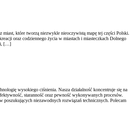
iast, które tworzą niezwykle nieoczywistą mapę tej części Polski.
rekreacji oraz codziennego życia w miastach i miasteczkach Dolnego
i, […]
ologię wysokiego ciśnienia. Nasza działalność koncentruje się na
ę efektywność, staranność oraz pewność wykonywanych procesów.
orstw poszukujących niezawodnych rozwiązań technicznych. Polecam