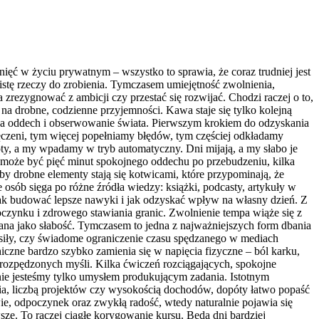
nięć w życiu prywatnym – wszystko to sprawia, że coraz trudniej jest
listę rzeczy do zrobienia. Tymczasem umiejętność zwolnienia,
zrezygnować z ambicji czy przestać się rozwijać. Chodzi raczej o to,
 na drobne, codzienne przyjemności. Kawa staje się tylko kolejną
 na oddech i obserwowanie świata. Pierwszym krokiem do odzyskania
zmęczeni, tym więcej popełniamy błędów, tym częściej odkładamy
ty, a my wpadamy w tryb automatyczny. Dni mijają, a my słabo je
 może być pięć minut spokojnego oddechu po przebudzeniu, kilka
by drobne elementy stają się kotwicami, które przypominają, że
 osób sięga po różne źródła wiedzy: książki, podcasty, artykuły w
 jak budować lepsze nawyki i jak odzyskać wpływ na własny dzień. Z
oczynku i zdrowego stawiania granic. Zwolnienie tempa wiąże się z
ana jako słabość. Tymczasem to jedna z najważniejszych form dbania
 siły, czy świadome ograniczenie czasu spędzanego w mediach
hiczne bardzo szybko zamienia się w napięcia fizyczne – ból karku,
a rozpędzonych myśli. Kilka ćwiczeń rozciągających, spokojne
nie jesteśmy tylko umysłem produkującym zadania. Istotnym
nia, liczbą projektów czy wysokością dochodów, dopóty łatwo popaść
wie, odpoczynek oraz zwykłą radość, wtedy naturalnie pojawia się
ze. To raczej ciągłe korygowanie kursu. Będą dni bardziej