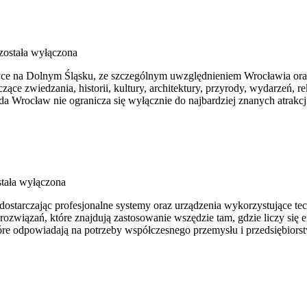
została wyłączona
e na Dolnym Śląsku, ze szczególnym uwzględnieniem Wrocławia oraz m
zące zwiedzania, historii, kultury, architektury, przyrody, wydarzeń, 
da Wrocław nie ogranicza się wyłącznie do najbardziej znanych atrakcj
tała wyłączona
tarczając profesjonalne systemy oraz urządzenia wykorzystujące techn
ozwiązań, które znajdują zastosowanie wszędzie tam, gdzie liczy si
 które odpowiadają na potrzeby współczesnego przemysłu i przedsiębi