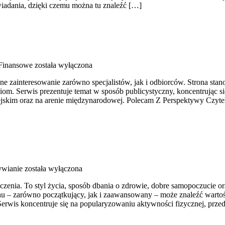
wiadania, dzięki czemu można tu znaleźć […]
Finansowe
została wyłączona
ne zainteresowanie zarówno specjalistów, jak i odbiorców. Strona s
niom. Serwis prezentuje temat w sposób publicystyczny, koncentrując s
skim oraz na arenie międzynarodowej. Polecam Z Perspektywy Czytelni
ywianie
została wyłączona
iczenia. To styl życia, sposób dbania o zdrowie, dobre samopoczucie o
 – zarówno początkujący, jak i zaawansowany – może znaleźć wartośc
erwis koncentruje się na popularyzowaniu aktywności fizycznej, prze