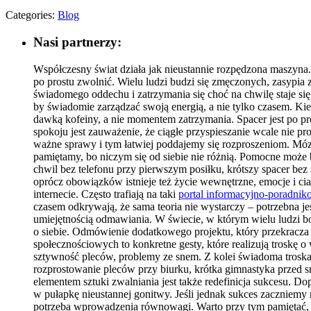
Categories:
Blog
Nasi partnerzy:
Współczesny świat działa jak nieustannie rozpędzona maszyna. 
po prostu zwolnić. Wielu ludzi budzi się zmęczonych, zasypia 
świadomego oddechu i zatrzymania się choć na chwilę staje się
by świadomie zarządzać swoją energią, a nie tylko czasem. Kie
dawką kofeiny, a nie momentem zatrzymania. Spacer jest po p
spokoju jest zauważenie, że ciągłe przyspieszanie wcale nie p
ważne sprawy i tym łatwiej poddajemy się rozproszeniom. Móz
pamiętamy, bo niczym się od siebie nie różnią. Pomocne moż
chwil bez telefonu przy pierwszym posiłku, krótszy spacer bez
oprócz obowiązków istnieje też życie wewnętrzne, emocje i cia
internecie. Często trafiają na taki
portal informacyjno-poradni
czasem odkrywają, że sama teoria nie wystarczy – potrzebna j
umiejętnością odmawiania. W świecie, w którym wielu ludzi bo
o siebie. Odmówienie dodatkowego projektu, który przekracza 
społecznościowych to konkretne gesty, które realizują troskę o
sztywność pleców, problemy ze snem. Z kolei świadoma troska o
rozprostowanie pleców przy biurku, krótka gimnastyka przed 
elementem sztuki zwalniania jest także redefinicja sukcesu.
w pułapkę nieustannej gonitwy. Jeśli jednak sukces zaczniemy r
potrzeba wprowadzenia równowagi. Warto przy tym pamiętać, że