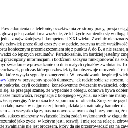
Powiadomienia na telefonie, oczekiwania ze strony pracy, presja osiąg
z głową pełną zadań i ma wrażenie, że ich życie zamieniło się w długą 
 jedną z najważniejszych kompetencji XXI wieku. Zwolnić nie oznacza 
dy człowiek przez długi czas żyje w pędzie, zaczyna tracić wrażliwość
rostu koniecznym przemieszczaniem się z punktu A do B, a nie szansą
rowadzi do lepszych rezultatów. Paradoksalnie, im bardziej jesteśmy 
g przeciążony informacjami i bodźcami zaczyna funkcjonować na skró
e być świadome wprowadzanie do dnia małych rytuałów zwalniania. To
 słuchawek, podczas którego człowiek tylko obserwuje otoczenie. Te ni
ło, które wysyła sygnały o zmęczeniu. W poszukiwaniu inspiracji wiele
kowy
który w przystępny sposób tłumaczy, jak radzić sobie ze stresem,
est praktyka, czyli codzienne, konsekwentne ćwiczenie uważności, odp
i się, że przegapi szansę, że wypadnie z obiegu, odmowa bywa odbier
nasze możliwości, rezygnacja z kolejnego wyjścia, na które nie mamy
 własną energię. Nie można też zapominać o roli ciała. Zmęczenie psyc
 ciało, nawet w najprostszej formie, działa jak naturalny hamulec dl
snem – to wszystko łączy nas na nowo z samym sobą i przypomina, że 
 Dopóki sukces mierzymy wyłącznie liczbą zadań wykonanych w ciągu d
ozumieć jako życie, w którym jest i rozwój, i miejsce na relacje, zdro
 zwalnianie nie jest procesem, który da się przeprowadzić raz na zaws