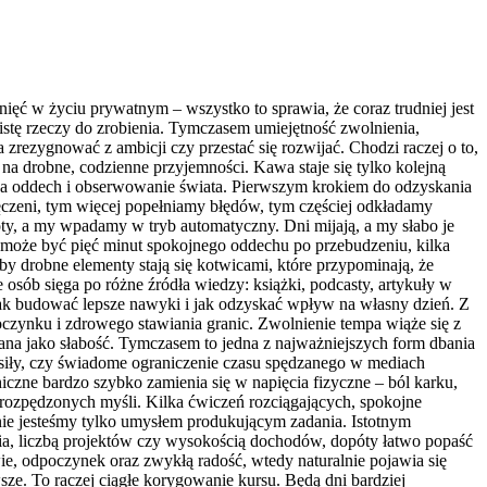
nięć w życiu prywatnym – wszystko to sprawia, że coraz trudniej jest
listę rzeczy do zrobienia. Tymczasem umiejętność zwolnienia,
zrezygnować z ambicji czy przestać się rozwijać. Chodzi raczej o to,
 na drobne, codzienne przyjemności. Kawa staje się tylko kolejną
 na oddech i obserwowanie świata. Pierwszym krokiem do odzyskania
zmęczeni, tym więcej popełniamy błędów, tym częściej odkładamy
ty, a my wpadamy w tryb automatyczny. Dni mijają, a my słabo je
 może być pięć minut spokojnego oddechu po przebudzeniu, kilka
by drobne elementy stają się kotwicami, które przypominają, że
 osób sięga po różne źródła wiedzy: książki, podcasty, artykuły w
 jak budować lepsze nawyki i jak odzyskać wpływ na własny dzień. Z
oczynku i zdrowego stawiania granic. Zwolnienie tempa wiąże się z
ana jako słabość. Tymczasem to jedna z najważniejszych form dbania
 siły, czy świadome ograniczenie czasu spędzanego w mediach
hiczne bardzo szybko zamienia się w napięcia fizyczne – ból karku,
a rozpędzonych myśli. Kilka ćwiczeń rozciągających, spokojne
nie jesteśmy tylko umysłem produkującym zadania. Istotnym
nia, liczbą projektów czy wysokością dochodów, dopóty łatwo popaść
wie, odpoczynek oraz zwykłą radość, wtedy naturalnie pojawia się
ze. To raczej ciągłe korygowanie kursu. Będą dni bardziej