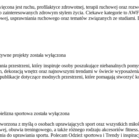
cona jest ruchu, profilaktyce zdrowotnej, terapii ruchowej oraz rozwo
b zainteresowanych zdrowym stylem życia. Ciekawe kategorie to AWF 
towej, usprawniania ruchowego oraz tematów związanych ze studiami. D
tywne projekty
została wyłączona
a przestrzeni, który inspiruje osoby poszukujące niebanalnych pomys
m, dekoracją wnętrz oraz najnowszymi trendami w świecie wyposażenia 
 publikacje dotyczące modnych przestrzeni, które pomagają stworzyć 
bielizna sportowa
została wyłączona
stworzona z myślą o osobach uprawiających sport oraz wszystkich miło
j, obuwia treningowego, a także różnego rodzaju akcesoriów fitness.
 do uprawiania sportu. Polecam Odzież sportowa i Trendy i inspiracj