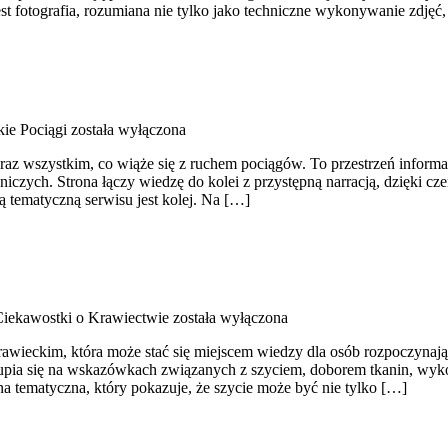
st fotografia, rozumiana nie tylko jako techniczne wykonywanie zdjęć
ie Pociągi
została wyłączona
az wszystkim, co wiąże się z ruchem pociągów. To przestrzeń informac
żniczych. Strona łączy wiedzę do kolei z przystępną narracją, dzięki
ą tematyczną serwisu jest kolej. Na […]
 Ciekawostki o Krawiectwie
została wyłączona
rawieckim, która może stać się miejscem wiedzy dla osób rozpoczynający
skupia się na wskazówkach związanych z szyciem, doborem tkanin, wy
a tematyczna, który pokazuje, że szycie może być nie tylko […]