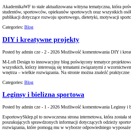
AkademikaWF to stale aktualizowana witryna tematyczna, która poświę
studentów, sportowców, opiekunów sportowych oraz wszystkich osó
publikacji dotyczące rozwoju sportowego, dietetyki, motywacji spor
Categories:
Blog
DIY i kreatywne projekty
Posted by admin
cze - 2 - 2026
Możliwość komentowania
DIY i krea
M-Loft Design to innowacyjny blog poświęcony tematyce projektowani
wszystkich, którzy interesują się tematami związanymi z wzornictwe
wnętrza – wielkie rozwiązania. Na stronie można znaleźć praktyczne
Categories:
Blog
Leginsy i bielizna sportowa
Posted by admin
cze - 1 - 2026
Możliwość komentowania
Leginsy i 
EsportowySklep.pl to nowoczesna strona internetowa, która została 
poszukujących sprawdzonych informacji dotyczących odzieży sportowe
rozwiązania, które pomogą mu w wyborze odpowiedniego wyposażenia