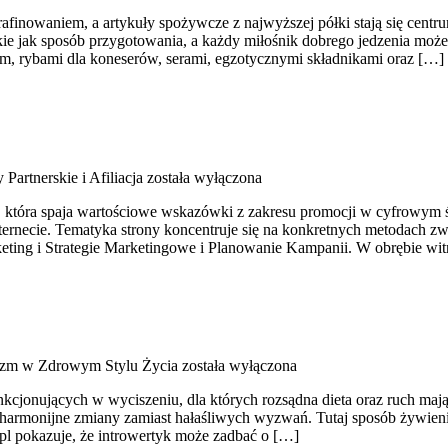
yrafinowaniem, a artykuły spożywcze z najwyższej półki stają się cen
ie jak sposób przygotowania, a każdy miłośnik dobrego jedzenia może 
um, rybami dla koneserów, serami, egzotycznymi składnikami oraz […]
Partnerskie i Afiliacja
została wyłączona
która spaja wartościowe wskazówki z zakresu promocji w cyfrowym świe
ternecie. Tematyka strony koncentruje się na konkretnych metodach 
ting i Strategie Marketingowe i Planowanie Kampanii. W obrębie wit
izm w Zdrowym Stylu Życia
została wyłączona
 funkcjonujących w wyciszeniu, dla których rozsądna dieta oraz ruch m
armonijne zmiany zamiast hałaśliwych wyzwań. Tutaj sposób żywienia n
.pl pokazuje, że introwertyk może zadbać o […]