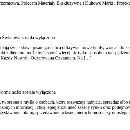
zornictwa. Polecam Materiały Ekskluzywne i Kultowe Marki i Projektan
ra Światowa
została wyłączona
iają świat słowa pisanego i chcą odkrywać nowe tytuły, wracać do kan
ntakt z literaturą może być czymś więcej niż tylko sposobem na spędze
 na Każdy Nastrój i Oczarowana Czytaniem. Na […]
Formalności
została wyłączona
 tworzona z myślą o osobach, które rozważają nabycie, sprzedaż albo 
rawdzonych informacji, chcą lepiej zrozumieć zasady rynku oraz podej
zyskiwanie lokum, sprzedawanie własnej nieruchomości czy udostępnian