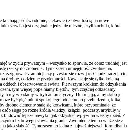
re kochają jeść świadomie, ciekawie i z otwartością na nowe
m serwisu jest oryginalne jedzenie uliczne, czyli kuchnia, która
nięć w życiu prywatnym – wszystko to sprawia, że coraz trudniej jest
listę rzeczy do zrobienia. Tymczasem umiejętność zwolnienia,
zrezygnować z ambicji czy przestać się rozwijać. Chodzi raczej o to,
 na drobne, codzienne przyjemności. Kawa staje się tylko kolejną
 na oddech i obserwowanie świata. Pierwszym krokiem do odzyskania
zmęczeni, tym więcej popełniamy błędów, tym częściej odkładamy
ty, a my wpadamy w tryb automatyczny. Dni mijają, a my słabo je
 może być pięć minut spokojnego oddechu po przebudzeniu, kilka
by drobne elementy stają się kotwicami, które przypominają, że
 osób sięga po różne źródła wiedzy: książki, podcasty, artykuły w
 jak budować lepsze nawyki i jak odzyskać wpływ na własny dzień. Z
oczynku i zdrowego stawiania granic. Zwolnienie tempa wiąże się z
ana jako słabość. Tymczasem to jedna z najważniejszych form dbania