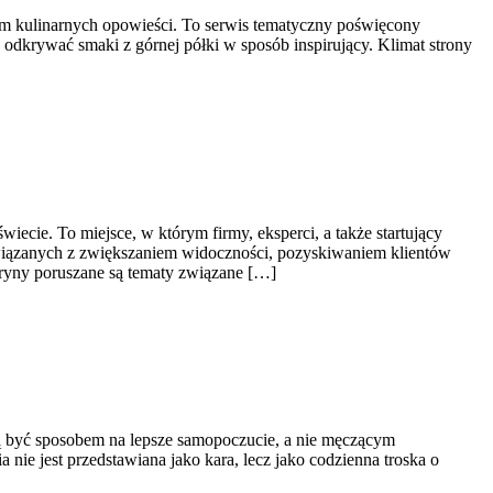
trum kulinarnych opowieści. To serwis tematyczny poświęcony
odkrywać smaki z górnej półki w sposób inspirujący. Klimat strony
cie. To miejsce, w którym firmy, eksperci, a także startujący
związanych z zwiększaniem widoczności, pozyskiwaniem klientów
ryny poruszane są tematy związane […]
ają być sposobem na lepsze samopoczucie, a nie męczącym
ie jest przedstawiana jako kara, lecz jako codzienna troska o