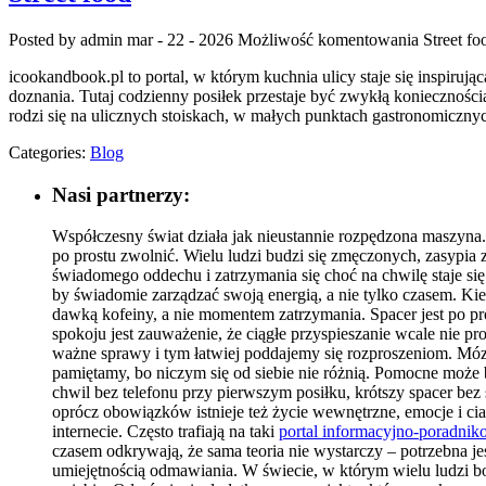
Posted by admin
mar - 22 - 2026
Możliwość komentowania
Street fo
icookandbook.pl to portal, w którym kuchnia ulicy staje się inspiruj
doznania. Tutaj codzienny posiłek przestaje być zwykłą koniecznośc
rodzi się na ulicznych stoiskach, w małych punktach gastronomicznyc
Categories:
Blog
Nasi partnerzy:
Współczesny świat działa jak nieustannie rozpędzona maszyna. 
po prostu zwolnić. Wielu ludzi budzi się zmęczonych, zasypia 
świadomego oddechu i zatrzymania się choć na chwilę staje się
by świadomie zarządzać swoją energią, a nie tylko czasem. Kie
dawką kofeiny, a nie momentem zatrzymania. Spacer jest po p
spokoju jest zauważenie, że ciągłe przyspieszanie wcale nie p
ważne sprawy i tym łatwiej poddajemy się rozproszeniom. Móz
pamiętamy, bo niczym się od siebie nie różnią. Pomocne moż
chwil bez telefonu przy pierwszym posiłku, krótszy spacer bez
oprócz obowiązków istnieje też życie wewnętrzne, emocje i cia
internecie. Często trafiają na taki
portal informacyjno-poradni
czasem odkrywają, że sama teoria nie wystarczy – potrzebna j
umiejętnością odmawiania. W świecie, w którym wielu ludzi bo