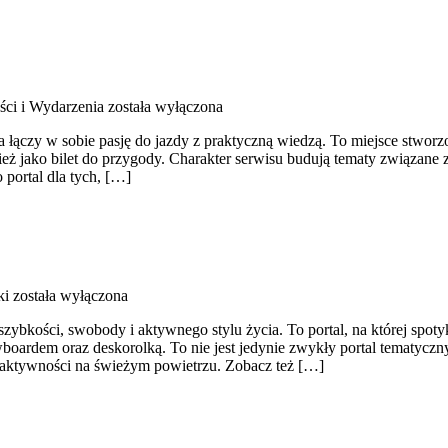
ści i Wydarzenia
została wyłączona
ączy w sobie pasję do jazdy z praktyczną wiedzą. To miejsce stworzon
nież jako bilet do przygody. Charakter serwisu budują tematy związane
 portal dla tych, […]
ki
została wyłączona
 szybkości, swobody i aktywnego stylu życia. To portal, na której spot
ardem oraz deskorolką. To nie jest jedynie zwykły portal tematyczny, a
 aktywności na świeżym powietrzu. Zobacz też […]