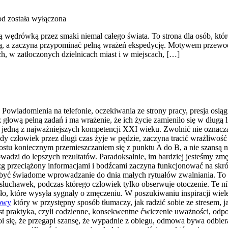
od
została wyłączona
ącą wędrówką przez smaki niemal całego świata. To strona dla osób, któ
ią, a zaczyna przypominać pełną wrażeń ekspedycję. Motywem przewodni
h, w zatłoczonych dzielnicach miast i w miejscach, […]
Powiadomienia na telefonie, oczekiwania ze strony pracy, presja osiąg
z głową pełną zadań i ma wrażenie, że ich życie zamieniło się w długą 
 jedną z najważniejszych kompetencji XXI wieku. Zwolnić nie oznacza 
dy człowiek przez długi czas żyje w pędzie, zaczyna tracić wrażliwość
rostu koniecznym przemieszczaniem się z punktu A do B, a nie szansą
rowadzi do lepszych rezultatów. Paradoksalnie, im bardziej jesteśmy 
g przeciążony informacjami i bodźcami zaczyna funkcjonować na skró
e być świadome wprowadzanie do dnia małych rytuałów zwalniania. To
 słuchawek, podczas którego człowiek tylko obserwuje otoczenie. Te ni
ło, które wysyła sygnały o zmęczeniu. W poszukiwaniu inspiracji wiele
kowy
który w przystępny sposób tłumaczy, jak radzić sobie ze stresem,
est praktyka, czyli codzienne, konsekwentne ćwiczenie uważności, odp
i się, że przegapi szansę, że wypadnie z obiegu, odmowa bywa odbier