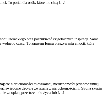
ci. To portal dla osób, które nie chcą […]
onu literackiego oraz poszukiwać czytelniczych inspiracji. Sama
nie wolnego czasu. To zarazem forma przeżywania emocji, która
najęcie nieruchomości mieszkalnej, nieruchomości jednorodzinnej,
mować świadome decyzje związane z nieruchomościami. Strona skupia
ie za opłatą przestrzeni do życia lub […]