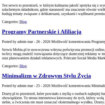
Ten serwis to przestrzeń, w którym kulinarna jakość spotyka się z w
szlachetnym składnikom, gdzie staranność ma znaczenie równie wielk
budują tematy związane z delikatesami, szynkami i wędlinami premi
Categories:
Blog
Programy Partnerskie i Afiliacja
Posted by admin
mar - 26 - 2026
Możliwość komentowania
Programy 
Serwis Mobiu.pl to nowoczesna witryna poświęcona promocji online, 
twórcy mogą znaleźć rozwiązania dotyczące skutecznej reklamy w in
oraz planowaniem działań reklamowych. Polecam Social Media Marke
Categories:
Blog
Minimalizm w Zdrowym Stylu Życia
Posted by admin
mar - 25 - 2026
Możliwość komentowania
Minimal
Drarry.pl to przestrzeń, które powstało z myślą o osobach najlepiej
obowiązkiem. To strona internetowa kierowany do tych, którzy wolą h
siebie, a ćwiczenia nie musi oznaczać ekstremalnego wysiłku. Drarry