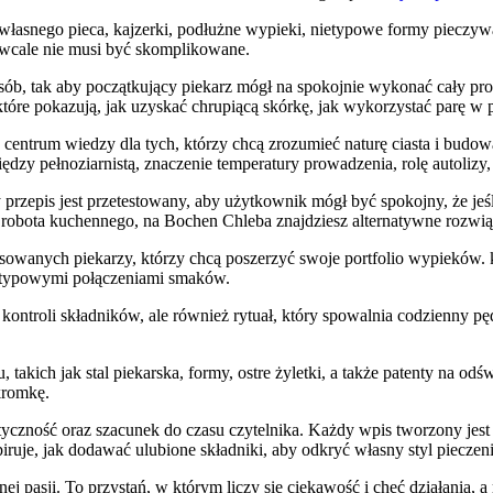
łasnego pieca, kajzerki, podłużne wypieki, nietypowe formy pieczywa,
a wcale nie musi być skomplikowane.
b, tak aby początkujący piekarz mógł na spokojnie wykonać cały proc
tóre pokazują, jak uzyskać chrupiącą skórkę, jak wykorzystać parę w p
 centrum wiedzy dla tych, którzy chcą zrozumieć naturę ciasta i bud
między pełnoziarnistą, znaczenie temperatury prowadzenia, rolę autoli
rzepis jest przetestowany, aby użytkownik mógł być spokojny, że jeśl
sz robota kuchennego, na Bochen Chleba znajdziesz alternatywne rozwi
sowanych piekarzy, którzy chcą poszerzyć swoje portfolio wypieków. 
etypowymi połączeniami smaków.
ntroli składników, ale również rytuał, który spowalnia codzienny pęd. 
 takich jak stal piekarska, formy, ostre żyletki, a także patenty na o
kromkę.
yczność oraz szacunek do czasu czytelnika. Każdy wpis tworzony jest 
je, jak dodawać ulubione składniki, aby odkryć własny styl pieczeni
ej pasji. To przystań, w którym liczy się ciekawość i chęć działania