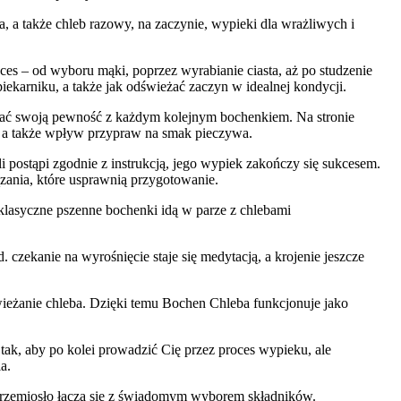
 a także chleb razowy, na zaczynie, wypieki dla wrażliwych i
es – od wyboru mąki, poprzez wyrabianie ciasta, aż po studzenie
iekarniku, a także jak odświeżać zaczyn w idealnej kondycji.
ować swoją pewność z każdym kolejnym bochenkiem. Na stronie
zy, a także wpływ przypraw na smak pieczywa.
i postąpi zgodnie z instrukcją, jego wypiek zakończy się sukcesem.
ązania, które usprawnią przygotowanie.
klasyczne pszenne bochenki idą w parze z chlebami
czekanie na wyrośnięcie staje się medytacją, a krojenie jeszcze
dświeżanie chleba. Dzięki temu Bochen Chleba funkcjonuje jako
tak, aby po kolei prowadzić Cię przez proces wypieku, ale
a.
, a rzemiosło łączą się z świadomym wyborem składników.