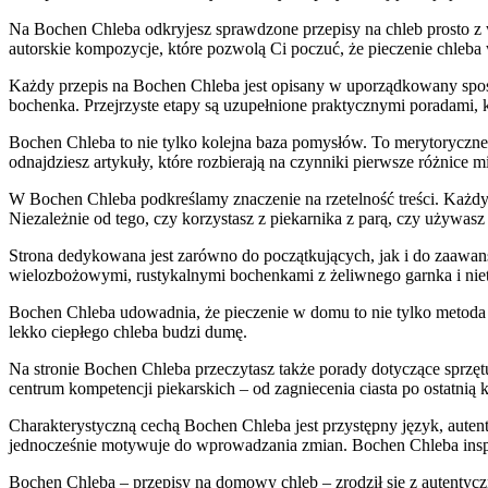
Na Bochen Chleba odkryjesz sprawdzone przepisy na chleb prosto z w
autorskie kompozycje, które pozwolą Ci poczuć, że pieczenie chleb
Każdy przepis na Bochen Chleba jest opisany w uporządkowany sposó
bochenka. Przejrzyste etapy są uzupełnione praktycznymi poradami, k
Bochen Chleba to nie tylko kolejna baza pomysłów. To merytoryczne
odnajdziesz artykuły, które rozbierają na czynniki pierwsze różnice 
W Bochen Chleba podkreślamy znaczenie na rzetelność treści. Każdy p
Niezależnie od tego, czy korzystasz z piekarnika z parą, czy używa
Strona dedykowana jest zarówno do początkujących, jak i do zaawan
wielozbożowymi, rustykalnymi bochenkami z żeliwnego garnka i ni
Bochen Chleba udowadnia, że pieczenie w domu to nie tylko metoda ko
lekko ciepłego chleba budzi dumę.
Na stronie Bochen Chleba przeczytasz także porady dotyczące sprzętu,
centrum kompetencji piekarskich – od zagniecenia ciasta po ostatnią 
Charakterystyczną cechą Bochen Chleba jest przystępny język, autent
jednocześnie motywuje do wprowadzania zmian. Bochen Chleba inspiru
Bochen Chleba – przepisy na domowy chleb – zrodził się z autentyczn