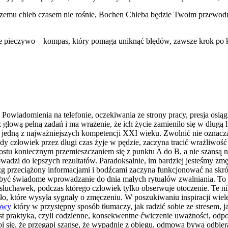
, czemu chleb czasem nie rośnie, Bochen Chleba będzie Twoim przewodn
e pieczywo – kompas, który pomaga uniknąć błędów, zawsze krok po 
Powiadomienia na telefonie, oczekiwania ze strony pracy, presja osiąg
z głową pełną zadań i ma wrażenie, że ich życie zamieniło się w długą 
 jedną z najważniejszych kompetencji XXI wieku. Zwolnić nie oznacza 
dy człowiek przez długi czas żyje w pędzie, zaczyna tracić wrażliwość
rostu koniecznym przemieszczaniem się z punktu A do B, a nie szansą
rowadzi do lepszych rezultatów. Paradoksalnie, im bardziej jesteśmy 
g przeciążony informacjami i bodźcami zaczyna funkcjonować na skró
e być świadome wprowadzanie do dnia małych rytuałów zwalniania. To
 słuchawek, podczas którego człowiek tylko obserwuje otoczenie. Te ni
ło, które wysyła sygnały o zmęczeniu. W poszukiwaniu inspiracji wiele
kowy
który w przystępny sposób tłumaczy, jak radzić sobie ze stresem,
est praktyka, czyli codzienne, konsekwentne ćwiczenie uważności, odp
i się, że przegapi szansę, że wypadnie z obiegu, odmowa bywa odbier