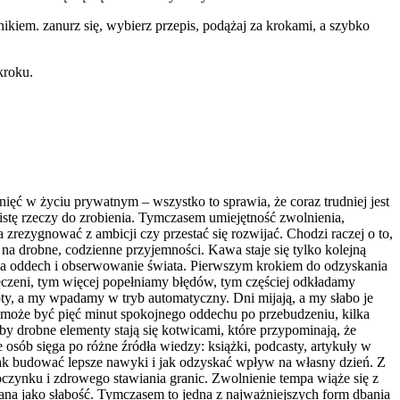
ikiem. zanurz się, wybierz przepis, podążaj za krokami, a szybko
kroku.
nięć w życiu prywatnym – wszystko to sprawia, że coraz trudniej jest
listę rzeczy do zrobienia. Tymczasem umiejętność zwolnienia,
zrezygnować z ambicji czy przestać się rozwijać. Chodzi raczej o to,
 na drobne, codzienne przyjemności. Kawa staje się tylko kolejną
 na oddech i obserwowanie świata. Pierwszym krokiem do odzyskania
zmęczeni, tym więcej popełniamy błędów, tym częściej odkładamy
ty, a my wpadamy w tryb automatyczny. Dni mijają, a my słabo je
 może być pięć minut spokojnego oddechu po przebudzeniu, kilka
by drobne elementy stają się kotwicami, które przypominają, że
 osób sięga po różne źródła wiedzy: książki, podcasty, artykuły w
 jak budować lepsze nawyki i jak odzyskać wpływ na własny dzień. Z
oczynku i zdrowego stawiania granic. Zwolnienie tempa wiąże się z
ana jako słabość. Tymczasem to jedna z najważniejszych form dbania