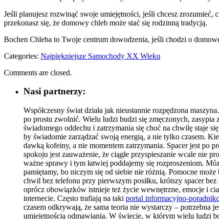
Jeśli planujesz rozwinąć swoje umiejętności, jeśli chcesz zrozumieć
przekonasz się, że domowy chleb może stać się rodzinną tradycją.
Bochen Chleba to Twoje centrum dowodzenia, jeśli chodzi o domow
Categories:
Najpiękniejsze Samochody XX Wieku
Comments are closed.
Nasi partnerzy:
Współczesny świat działa jak nieustannie rozpędzona maszyna. 
po prostu zwolnić. Wielu ludzi budzi się zmęczonych, zasypia 
świadomego oddechu i zatrzymania się choć na chwilę staje się
by świadomie zarządzać swoją energią, a nie tylko czasem. Kie
dawką kofeiny, a nie momentem zatrzymania. Spacer jest po p
spokoju jest zauważenie, że ciągłe przyspieszanie wcale nie p
ważne sprawy i tym łatwiej poddajemy się rozproszeniom. Móz
pamiętamy, bo niczym się od siebie nie różnią. Pomocne moż
chwil bez telefonu przy pierwszym posiłku, krótszy spacer bez
oprócz obowiązków istnieje też życie wewnętrzne, emocje i cia
internecie. Często trafiają na taki
portal informacyjno-poradni
czasem odkrywają, że sama teoria nie wystarczy – potrzebna j
umiejętnością odmawiania. W świecie, w którym wielu ludzi bo