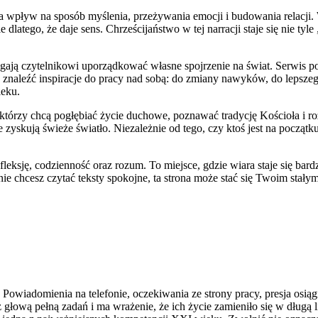
 co ma wpływ na sposób myślenia, przeżywania emocji i budowania rela
latego, że daje sens. Chrześcijaństwo w tej narracji staje się nie tyle
agają czytelnikowi uporządkować własne spojrzenie na świat. Serwis po
naleźć inspiracje do pracy nad sobą: do zmiany nawyków, do lepszego r
ieku.
 którzy chcą pogłębiać życie duchowe, poznawać tradycję Kościoła i roz
ują świeże światło. Niezależnie od tego, czy ktoś jest na początku dro
 refleksję, codzienność oraz rozum. To miejsce, gdzie wiara staje się bar
nie chcesz czytać teksty spokojne, ta strona może stać się Twoim sta
Powiadomienia na telefonie, oczekiwania ze strony pracy, presja osiąg
z głową pełną zadań i ma wrażenie, że ich życie zamieniło się w długą 