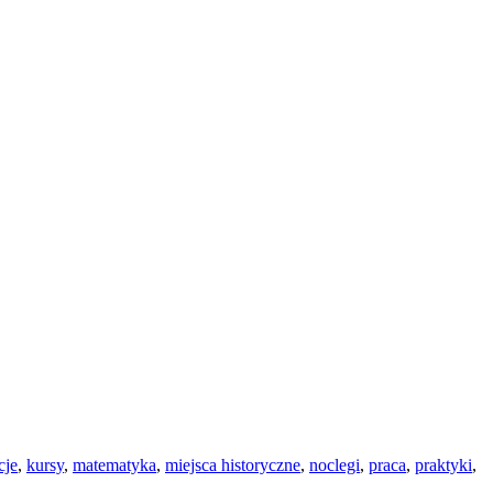
cje
,
kursy
,
matematyka
,
miejsca historyczne
,
noclegi
,
praca
,
praktyki
,