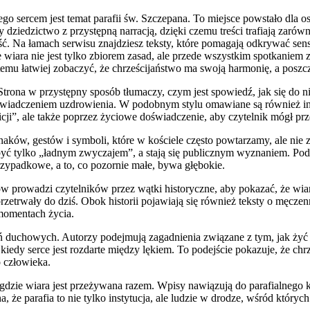
ego sercem jest temat parafii św. Szczepana. To miejsce powstało dla
dziedzictwo z przystępną narracją, dzięki czemu treści trafiają zarówn
. Na łamach serwisu znajdziesz teksty, które pomagają odkrywać sens 
ara nie jest tylko zbiorem zasad, ale przede wszystkim spotkaniem z
temu łatwiej zobaczyć, że chrześcijaństwo ma swoją harmonię, a posz
Strona w przystępny sposób tłumaczy, czym jest spowiedź, jak się do n
oświadczeniem uzdrowienia. W podobnym stylu omawiane są również inn
cji”, ale także poprzez życiowe doświadczenie, aby czytelnik mógł prz
naków, gestów i symboli, które w kościele często powtarzamy, ale ni
ją być tylko „ładnym zwyczajem”, a stają się publicznym wyznaniem. Po
 przypadkowe, a to, co pozornie małe, bywa głębokie.
ów prowadzi czytelników przez wątki historyczne, aby pokazać, że wi
 przetrwały do dziś. Obok historii pojawiają się również teksty o męcz
 momentach życia.
tań duchowych. Autorzy podejmują zagadnienia związane z tym, jak żyć
iedy serce jest rozdarte między lękiem. To podejście pokazuje, że chrześ
o człowieka.
, gdzie wiara jest przeżywana razem. Wpisy nawiązują do parafialnego
a, że parafia to nie tylko instytucja, ale ludzie w drodze, wśród który