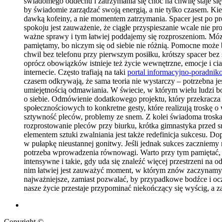
świadomego oddechu i zatrzymania się choć na chwilę staje się
by świadomie zarządzać swoją energią, a nie tylko czasem. Kie
dawką kofeiny, a nie momentem zatrzymania. Spacer jest po p
spokoju jest zauważenie, że ciągłe przyspieszanie wcale nie p
ważne sprawy i tym łatwiej poddajemy się rozproszeniom. Móz
pamiętamy, bo niczym się od siebie nie różnią. Pomocne moż
chwil bez telefonu przy pierwszym posiłku, krótszy spacer bez
oprócz obowiązków istnieje też życie wewnętrzne, emocje i cia
internecie. Często trafiają na taki
portal informacyjno-poradni
czasem odkrywają, że sama teoria nie wystarczy – potrzebna j
umiejętnością odmawiania. W świecie, w którym wielu ludzi bo
o siebie. Odmówienie dodatkowego projektu, który przekracza 
społecznościowych to konkretne gesty, które realizują troskę o
sztywność pleców, problemy ze snem. Z kolei świadoma troska o
rozprostowanie pleców przy biurku, krótka gimnastyka przed 
elementem sztuki zwalniania jest także redefinicja sukcesu.
w pułapkę nieustannej gonitwy. Jeśli jednak sukces zaczniemy r
potrzeba wprowadzenia równowagi. Warto przy tym pamiętać, że
intensywne i takie, gdy uda się znaleźć więcej przestrzeni 
nim łatwiej jest zauważyć moment, w którym znów zaczynamy dz
najważniejsze, zamiast pozwalać, by przypadkowe bodźce i ocz
nasze życie przestaje przypominać niekończący się wyścig, a 
Copyright ©