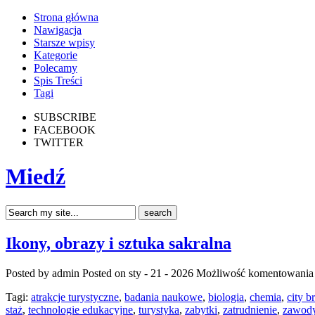
Strona główna
Nawigacja
Starsze wpisy
Kategorie
Polecamy
Spis Treści
Tagi
SUBSCRIBE
FACEBOOK
TWITTER
Miedź
Ikony, obrazy i sztuka sakralna
Posted by admin
Posted on sty - 21 - 2026
Możliwość komentowani
Tagi:
atrakcje turystyczne
,
badania naukowe
,
biologia
,
chemia
,
city b
staż
,
technologie edukacyjne
,
turystyka
,
zabytki
,
zatrudnienie
,
zawod