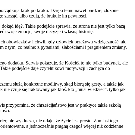
j porządkują krok po kroku. Dzięki temu nawet bardziej złożone
go zacząć, albo czują, że brakuje im pewności.
 dokąd idę?. Takie podejście sprawia, że strona nie jest tylko bazą
ć swoje emocje, swoje decyzje i własną historię.
iennych obowiązków i chwil, gdy człowiek przeżywa wdzięczność, ale
m z tym, co realne: z pytaniami, słabościami i pragnieniem zmiany.
go dodatku. Serwis pokazuje, że Kościół to nie tylko budynek, ale
 Takie podejście daje czytelnikowi motywacji i zachęca do
zemu służą konkretne modlitwy, skąd biorą się gesty, a także jak
 nie czuje się traktowany jak ktoś, kto „musi wiedzieć”, tylko jak
s przypomina, że chrześcijaństwo jest w praktyce także szkołą
ności.
r, nie wyklucza, nie udaje, że życie jest proste. Zamiast tego
zorientowane, a jednocześnie pragną czegoś więcej niż codzienne