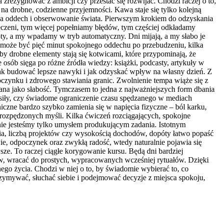
zrezygnować z ambicji czy przestać się rozwijać. Chodzi raczej o to,
 na drobne, codzienne przyjemności. Kawa staje się tylko kolejną
 na oddech i obserwowanie świata. Pierwszym krokiem do odzyskania
zmęczeni, tym więcej popełniamy błędów, tym częściej odkładamy
ty, a my wpadamy w tryb automatyczny. Dni mijają, a my słabo je
 może być pięć minut spokojnego oddechu po przebudzeniu, kilka
by drobne elementy stają się kotwicami, które przypominają, że
 osób sięga po różne źródła wiedzy: książki, podcasty, artykuły w
 jak budować lepsze nawyki i jak odzyskać wpływ na własny dzień. Z
oczynku i zdrowego stawiania granic. Zwolnienie tempa wiąże się z
ana jako słabość. Tymczasem to jedna z najważniejszych form dbania
 siły, czy świadome ograniczenie czasu spędzanego w mediach
hiczne bardzo szybko zamienia się w napięcia fizyczne – ból karku,
a rozpędzonych myśli. Kilka ćwiczeń rozciągających, spokojne
nie jesteśmy tylko umysłem produkującym zadania. Istotnym
nia, liczbą projektów czy wysokością dochodów, dopóty łatwo popaść
wie, odpoczynek oraz zwykłą radość, wtedy naturalnie pojawia się
ze. To raczej ciągłe korygowanie kursu. Będą dni bardziej
w, wracać do prostych, wypracowanych wcześniej rytuałów. Dzięki
ego życia. Chodzi w niej o to, by świadomie wybierać to, co
rzymywać, słuchać siebie i podejmować decyzje z miejsca spokoju,