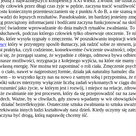
 jedną z najważniejszych kompetencji XXI wieku. Zwolnić nie oznacza 
dy człowiek przez długi czas żyje w pędzie, zaczyna tracić wrażliwość
rostu koniecznym przemieszczaniem się z punktu A do B, a nie szansą
rowadzi do lepszych rezultatów. Paradoksalnie, im bardziej jesteśmy 
g przeciążony informacjami i bodźcami zaczyna funkcjonować na skró
e być świadome wprowadzanie do dnia małych rytuałów zwalniania. To
 słuchawek, podczas którego człowiek tylko obserwuje otoczenie. Te ni
ło, które wysyła sygnały o zmęczeniu. W poszukiwaniu inspiracji wiele
kowy
który w przystępny sposób tłumaczy, jak radzić sobie ze stresem,
est praktyka, czyli codzienne, konsekwentne ćwiczenie uważności, odp
i się, że przegapi szansę, że wypadnie z obiegu, odmowa bywa odbier
nasze możliwości, rezygnacja z kolejnego wyjścia, na które nie mamy
 własną energię. Nie można też zapominać o roli ciała. Zmęczenie psyc
 ciało, nawet w najprostszej formie, działa jak naturalny hamulec dl
snem – to wszystko łączy nas na nowo z samym sobą i przypomina, że 
 Dopóki sukces mierzymy wyłącznie liczbą zadań wykonanych w ciągu d
ozumieć jako życie, w którym jest i rozwój, i miejsce na relacje, zdro
 zwalnianie nie jest procesem, który da się przeprowadzić raz na zaws
na oddech. Ważne, by w chwilach, gdy znowu wpadamy w wir obowiązkó
iałać bezrefleksyjnie. Ostatecznie sztuka zwalniania to sztuka uważn
ekiwania innych ludzi kształtowały nasz dzień. Kiedy uczymy się zat
zaczyna być drogą, którą naprawdę chcemy iść.