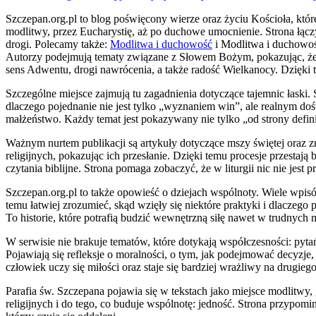
Szczepan.org.pl to blog poświęcony wierze oraz życiu Kościoła, któr
modlitwy, przez Eucharystię, aż po duchowe umocnienie. Strona łączy 
drogi. Polecamy także:
Modlitwa i duchowość
i Modlitwa i duchowość
Autorzy podejmują tematy związane z Słowem Bożym, pokazując, że wi
sens Adwentu, drogi nawrócenia, a także radość Wielkanocy. Dzięki 
Szczególne miejsce zajmują tu zagadnienia dotyczące tajemnic łaski. 
dlaczego pojednanie nie jest tylko „wyznaniem win”, ale realnym d
małżeństwo. Każdy temat jest pokazywany nie tylko „od strony defini
Ważnym nurtem publikacji są artykuły dotyczące mszy świętej oraz z
religijnych, pokazując ich przesłanie. Dzięki temu procesje przesta
czytania biblijne. Strona pomaga zobaczyć, że w liturgii nic nie jest
Szczepan.org.pl to także opowieść o dziejach wspólnoty. Wiele wpis
temu łatwiej zrozumieć, skąd wzięły się niektóre praktyki i dlaczego
To historie, które potrafią budzić wewnętrzną siłę nawet w trudnych
W serwisie nie brakuje tematów, które dotykają współczesności: py
Pojawiają się refleksje o moralności, o tym, jak podejmować decyzje, k
człowiek uczy się miłości oraz staje się bardziej wrażliwy na drugieg
Parafia św. Szczepana pojawia się w tekstach jako miejsce modlitwy
religijnych i do tego, co buduje wspólnotę: jedność. Strona przypomin