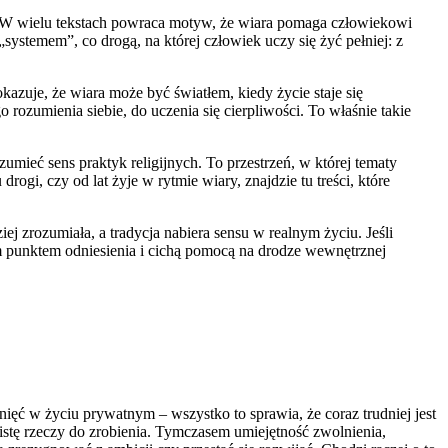
cji. W wielu tekstach powraca motyw, że wiara pomaga człowiekowi
 „systemem”, co drogą, na której człowiek uczy się żyć pełniej: z
kazuje, że wiara może być światłem, kiedy życie staje się
ozumienia siebie, do uczenia się cierpliwości. To właśnie takie
umieć sens praktyk religijnych. To przestrzeń, w której tematy
gi, czy od lat żyje w rytmie wiary, znajdzie tu treści, które
dziej zrozumiała, a tradycja nabiera sensu w realnym życiu. Jeśli
łym punktem odniesienia i cichą pomocą na drodze wewnętrznej
nięć w życiu prywatnym – wszystko to sprawia, że coraz trudniej jest
listę rzeczy do zrobienia. Tymczasem umiejętność zwolnienia,