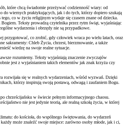
 osób, które chcą świadomie przeżywać codzienność wiary: od
o do wiernych praktykujących, jak i do tych, którzy dopiero szukają
tego, co w życiu religijnym wydaje się czasem znane od dziecka.
 Bogiem. Teksty prowadzą czytelnika przez rytm świąt, wyjaśniając
czególne wydarzenia i obrzędy nie są przypadkowe.
iej przygotować, co zrobić, gdy człowiek wraca po wielu latach, oraz
e sakramenty: Chleb Życia, chrzest, bierzmowanie, a także
enieść wiedzę na swoje realne sytuacje.
e zawsze rozumiemy. Teksty wyjaśniają znaczenie zwyczajów
dobnie jest z wyjaśnianiem takich elementów jak znak krzyża czy
ara rozwijała się w realnych wydarzeniach, wśród wyzwań. Dzięki
ennikach, którzy inspirują swoją postawą, odwagą i zaufaniem Bogu.
 po chrześcijańsku w świecie pełnym informacyjnego chaosu.
cijaństwo nie jest jedynie teorią, ale realną szkołą życia, w której
 klimatu: do kościoła, do wspólnego świętowania, do wydarzeń
ch każdy może znaleźć swoje miejsce: zarówno osoby młode, jak i ci,