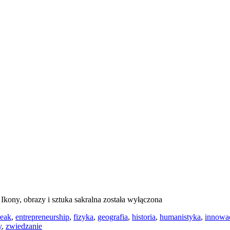
a
Ikony, obrazy i sztuka sakralna
została wyłączona
reak
,
entrepreneurship
,
fizyka
,
geografia
,
historia
,
humanistyka
,
innowa
y
,
zwiedzanie