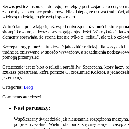
Serwis jest też inspiracją do tego, by religię postrzegać jako coś,
złapać dystans wobec problemów. Nie dlatego, że usuwa trudności, ale d
większą miłością, mądrością i spokojem.
W treściach pojawiają się też wątki dotyczące tożsamości, które pom
skomplikowane, a decyzje wymagają dojrzałości. W artykułach łatwo z
elementy sprawiają, że strona jest nie tylko o „religii”, ale też o człow
Szczepan.org.pl można traktować jako zbiór refleksji dla wszystkich,
trudne są opisywane w sposób wyważony, a zagadnienia podstawowe zysk
pomogą przemyśleć.
Ostatecznie jest to blog o religii i parafii św. Szczepana, który łączy
szukasz przestrzeni, która pomoże Ci zrozumieć Kościół, a jednocześ
przemiany.
Categories:
Blog
Comments are closed.
Nasi partnerzy:
Współczesny świat działa jak nieustannie rozpędzona maszyna. 
po prostu zwolnić. Wielu ludzi budzi się zmęczonych, zasypia 