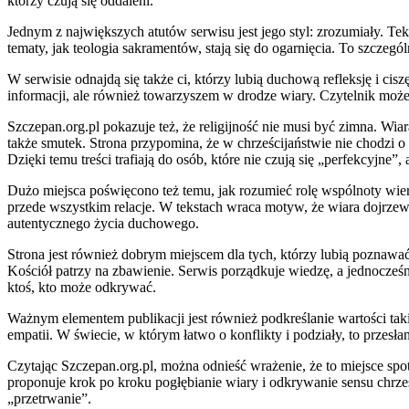
którzy czują się oddaleni.
Jednym z największych atutów serwisu jest jego styl: zrozumiały. Tek
tematy, jak teologia sakramentów, stają się do ogarnięcia. To szczegó
W serwisie odnajdą się także ci, którzy lubią duchową refleksję i cisz
informacji, ale również towarzyszem w drodze wiary. Czytelnik może 
Szczepan.org.pl pokazuje też, że religijność nie musi być zimna. Wiar
także smutek. Strona przypomina, że w chrześcijaństwie nie chodzi o 
Dzięki temu treści trafiają do osób, które nie czują się „perfekcyjne”, a
Dużo miejsca poświęcono też temu, jak rozumieć rolę wspólnoty wierz
przede wszystkim relacje. W tekstach wraca motyw, że wiara dojrzewa 
autentycznego życia duchowego.
Strona jest również dobrym miejscem dla tych, którzy lubią poznawać 
Kościół patrzy na zbawienie. Serwis porządkuje wiedzę, a jednocześni
ktoś, kto może odkrywać.
Ważnym elementem publikacji jest również podkreślanie wartości tak
empatii. W świecie, w którym łatwo o konflikty i podziały, to przesła
Czytając Szczepan.org.pl, można odnieść wrażenie, że to miejsce spotk
proponuje krok po kroku pogłębianie wiary i odkrywanie sensu chrześ
„przetrwanie”.