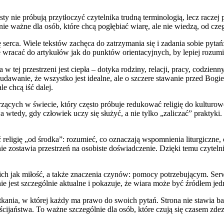
sty nie próbują przytłoczyć czytelnika trudną terminologią, lecz racze
lnie ważne dla osób, które chcą pogłębiać wiarę, ale nie wiedzą, od cze
ę serca. Wiele tekstów zachęca do zatrzymania się i zadania sobie pytań:
wracać do artykułów jak do punktów orientacyjnych, by lepiej rozumie
a w tej przestrzeni jest ciepła – dotyka rodziny, relacji, pracy, codz
udawanie, że wszystko jest idealne, ale o szczere stawanie przed Bogie
le chcą iść dalej.
ących w świecie, który często próbuje redukować religię do kulturowe
wtedy, gdy człowiek uczy się służyć, a nie tylko „zaliczać” praktyki.
religię „od środka”: rozumieć, co oznaczają wspomnienia liturgiczne, c
e zostawia przestrzeń na osobiste doświadczenie. Dzięki temu czytelnik
ich jak miłość, a także znaczenia czynów: pomocy potrzebującym. Serwi
nie jest szczególnie aktualne i pokazuje, że wiara może być źródłem jed
ania, w której każdy ma prawo do swoich pytań. Strona nie stawia barie
cijaństwa. To ważne szczególnie dla osób, które czują się czasem zde