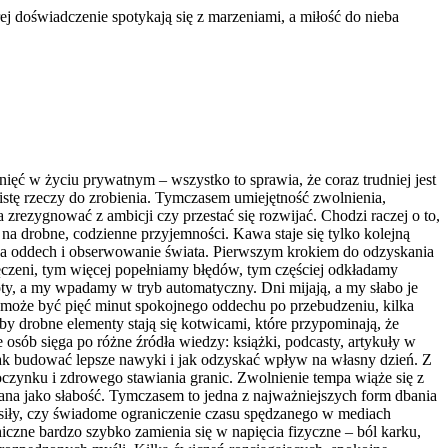
j doświadczenie spotykają się z marzeniami, a miłość do nieba
nięć w życiu prywatnym – wszystko to sprawia, że coraz trudniej jest
listę rzeczy do zrobienia. Tymczasem umiejętność zwolnienia,
zrezygnować z ambicji czy przestać się rozwijać. Chodzi raczej o to,
 na drobne, codzienne przyjemności. Kawa staje się tylko kolejną
 na oddech i obserwowanie świata. Pierwszym krokiem do odzyskania
zmęczeni, tym więcej popełniamy błędów, tym częściej odkładamy
ty, a my wpadamy w tryb automatyczny. Dni mijają, a my słabo je
 może być pięć minut spokojnego oddechu po przebudzeniu, kilka
by drobne elementy stają się kotwicami, które przypominają, że
 osób sięga po różne źródła wiedzy: książki, podcasty, artykuły w
 jak budować lepsze nawyki i jak odzyskać wpływ na własny dzień. Z
oczynku i zdrowego stawiania granic. Zwolnienie tempa wiąże się z
ana jako słabość. Tymczasem to jedna z najważniejszych form dbania
 siły, czy świadome ograniczenie czasu spędzanego w mediach
hiczne bardzo szybko zamienia się w napięcia fizyczne – ból karku,