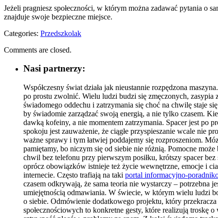
Jeżeli pragniesz społeczności, w którym można zadawać pytania o sa
znajduje swoje bezpieczne miejsce.
Categories:
Przedszkolak
Comments are closed.
Nasi partnerzy:
Współczesny świat działa jak nieustannie rozpędzona maszyna. 
po prostu zwolnić. Wielu ludzi budzi się zmęczonych, zasypia 
świadomego oddechu i zatrzymania się choć na chwilę staje się
by świadomie zarządzać swoją energią, a nie tylko czasem. Kie
dawką kofeiny, a nie momentem zatrzymania. Spacer jest po p
spokoju jest zauważenie, że ciągłe przyspieszanie wcale nie p
ważne sprawy i tym łatwiej poddajemy się rozproszeniom. Móz
pamiętamy, bo niczym się od siebie nie różnią. Pomocne moż
chwil bez telefonu przy pierwszym posiłku, krótszy spacer bez
oprócz obowiązków istnieje też życie wewnętrzne, emocje i cia
internecie. Często trafiają na taki
portal informacyjno-poradni
czasem odkrywają, że sama teoria nie wystarczy – potrzebna j
umiejętnością odmawiania. W świecie, w którym wielu ludzi bo
o siebie. Odmówienie dodatkowego projektu, który przekracza 
społecznościowych to konkretne gesty, które realizują troskę o