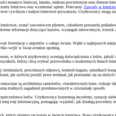
i tematyce lotniczej, lataniu, statkom powietrznym oraz firmom lotni
yzonty lotnictwa oraz wymieniać opinie. Polecamy:
Zawody w lotnictw
ictwie cywilnym i małym lotnictwie prywatnym. Użytkownicy mogą szu
 lotnictwie, zostać zawodowym pilotem, członkiem personelu pokładow
retne informacje dotyczące kursów, wymagań zdrowotnych, ścieżek a
oje fotorelacje z airportów z całego świata. Wątki o najlepszych miej
ko wejść w świat aviation spotting.
om, w których użytkownicy oceniają doświadczenia z lotów, jakość ob
zystkich, którzy chcą wybrać przewoźnika o konkretnych liniach lotn
j: terminalach, procedurach odprawy, kontroli bagażu, salonikach lou
, jak szybciej przejść przez terminal, jak przesiadać się na dużych 
j omawiane są architektura samolotów, charakterystyki lotne, rodzaje 
wienia trudnych zagadnień przedstawionych w zrozumiały sposób.
pieczeństwu lotów. Użytkownicy komentują incydenty, sytuacje niebez
i tutaj rolę informacyjną, pomagając wyjaśnić, jak działają procedury
tych, którzy dopiero zaczynają w świecie lotnictwa. Nowi użytkownicy 