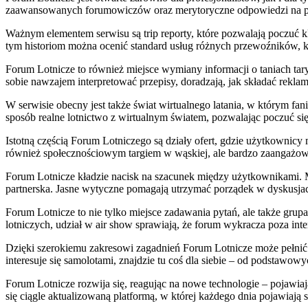
zaawansowanych forumowiczów oraz merytoryczne odpowiedzi na po
Ważnym elementem serwisu są trip reporty, które pozwalają poczuć k
tym historiom można ocenić standard usług różnych przewoźników, 
Forum Lotnicze to również miejsce wymiany informacji o taniach ta
sobie nawzajem interpretować przepisy, doradzają, jak składać rekla
W serwisie obecny jest także świat wirtualnego latania, w którym fan
sposób realne lotnictwo z wirtualnym światem, pozwalając poczuć się
Istotną częścią Forum Lotniczego są działy ofert, gdzie użytkownicy m
również społecznościowym targiem w wąskiej, ale bardzo zaangażowan
Forum Lotnicze kładzie nacisk na szacunek między użytkownikami. Mo
partnerska. Jasne wytyczne pomagają utrzymać porządek w dyskusjach,
Forum Lotnicze to nie tylko miejsce zadawania pytań, ale także gru
lotniczych, udział w air show sprawiają, że forum wykracza poza int
Dzięki szerokiemu zakresowi zagadnień Forum Lotnicze może pełnić fun
interesuje się samolotami, znajdzie tu coś dla siebie – od podstawo
Forum Lotnicze rozwija się, reagując na nowe technologie – pojawia
się ciągle aktualizowaną platformą, w której każdego dnia pojawiają 