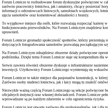
Forum Lotnicze to rozbudowane forum dyskusyjne poświęcone w całośc
zarówno pracownicy lotnictwa, jak i amatorzy, chcący poszerzać hor
informacji o odrzutowcach liniowych, samolotach wojskowych, lotn
ujęcia samolotów oraz komentować aktualności z branży.
To wyjątkowe miejsce dla osób, które rozważają rozpocząć karierę w
funkcjonowaniu przewoźników. Na Forum Lotniczym znajdziesz konk
uprawnień.
Forum Lotnicze gromadzi społeczność spotterów, którzy prezentują sw
dotyczących fotografowania samolotów pozwalają początkującym szyb
Na Forum Lotniczym odnajdziesz obszerne działy poświęcone operator
podróżnika. Dzięki temu Forum Lotnicze staje się kompendium dla ws
Serwis zawiera również obszerne dyskusje o infrastrukturze naziemne
inwestycji. Użytkownicy Forum Lotniczego wymieniają się wskazówkami
Forum Lotnicze to także miejsce dla pasjonatów konstrukcji, w które
Zarówno osoby studenci lotnictwa, jak i laicy mogą tu znaleźć omó
Niezwykle ważną częścią Forum Lotniczego są sekcje poświęcone bez
oficjalnych instytucji oraz własnej doświadczeń. Forum Lotnicze pełn
wprowadzane są po każdym zdarzeniu w celu ograniczenia ryzyka.
Forum Lotnicze jest otwarte zarówno dla profesjonalistów, jak i dla 