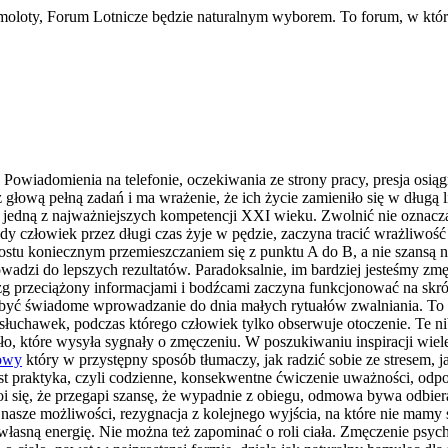
moloty, Forum Lotnicze będzie naturalnym wyborem. To forum, w które
Powiadomienia na telefonie, oczekiwania ze strony pracy, presja osiąg
z głową pełną zadań i ma wrażenie, że ich życie zamieniło się w długą 
 jedną z najważniejszych kompetencji XXI wieku. Zwolnić nie oznacza 
dy człowiek przez długi czas żyje w pędzie, zaczyna tracić wrażliwość
rostu koniecznym przemieszczaniem się z punktu A do B, a nie szansą
rowadzi do lepszych rezultatów. Paradoksalnie, im bardziej jesteśmy 
g przeciążony informacjami i bodźcami zaczyna funkcjonować na skró
e być świadome wprowadzanie do dnia małych rytuałów zwalniania. To
 słuchawek, podczas którego człowiek tylko obserwuje otoczenie. Te ni
ło, które wysyła sygnały o zmęczeniu. W poszukiwaniu inspiracji wiele
kowy
który w przystępny sposób tłumaczy, jak radzić sobie ze stresem,
est praktyka, czyli codzienne, konsekwentne ćwiczenie uważności, odp
i się, że przegapi szansę, że wypadnie z obiegu, odmowa bywa odbier
nasze możliwości, rezygnacja z kolejnego wyjścia, na które nie mamy
 własną energię. Nie można też zapominać o roli ciała. Zmęczenie psyc