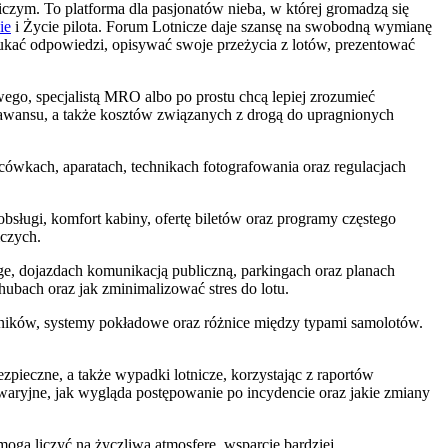
czym. To platforma dla pasjonatów nieba, w której gromadzą się
ie
i Życie pilota. Forum Lotnicze daje szansę na swobodną wymianę
kać odpowiedzi, opisywać swoje przeżycia z lotów, prezentować
ego, specjalistą MRO albo po prostu chcą lepiej zrozumieć
wansu, a także kosztów związanych z drogą do upragnionych
scówkach, aparatach, technikach fotografowania oraz regulacjach
sługi, komfort kabiny, ofertę biletów oraz programy częstego
iczych.
nge, dojazdach komunikacją publiczną, parkingach oraz planach
hubach oraz jak zminimalizować stres do lotu.
silników, systemy pokładowe oraz różnice między typami samolotów.
pieczne, a także wypadki lotnicze, korzystając z raportów
 awaryjne, jak wygląda postępowanie po incydencie oraz jakie zmiany
mogą liczyć na życzliwą atmosferę, wsparcie bardziej