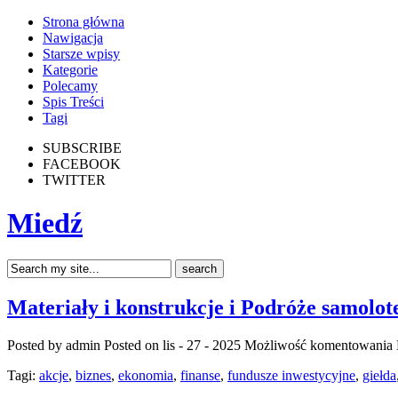
Strona główna
Nawigacja
Starsze wpisy
Kategorie
Polecamy
Spis Treści
Tagi
SUBSCRIBE
FACEBOOK
TWITTER
Miedź
Materiały i konstrukcje i Podróże samolo
Posted by admin
Posted on lis - 27 - 2025
Możliwość komentowania
Tagi:
akcje
,
biznes
,
ekonomia
,
finanse
,
fundusze inwestycyjne
,
giełda