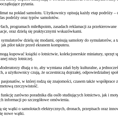
czątkujące pytania.
limat na pokład samolotu. Użytkownicy opisują każdy etap podróży – od
klas podróży oraz typów samolotów.
ryfach, programach mile&points, zasadach reklamacji za przekierowan
macje, oraz dzielą się praktycznymi wskazówkami.
i symulatorów dzielą się modami, opisują samoloty do symulatorów, a t
 jak pilot także przed ekranem komputera.
ogą kupować książki o lotnictwie, kolekcjonerskie miniatury, sprzęt sp
ej niszy lotniczej.
deratorzy dbają o to, aby wymiana zdań były kulturalne, a jednocześn
 a użytkownicy czują, że uczestniczą dojrzałej, odpowiedzialnej społ
pa pasjonatów, w której rodzą się znajomości, czasem także współpra
ernetową rzeczywistość.
kcję zarówno poradnika dla osób studiujących lotnictwo, jak i motywac
wych informacji po szczegółowe omówienia.
ją się wątki o samolotach elektrycznych, dronach, przepisach oraz in
się nowe wątki.